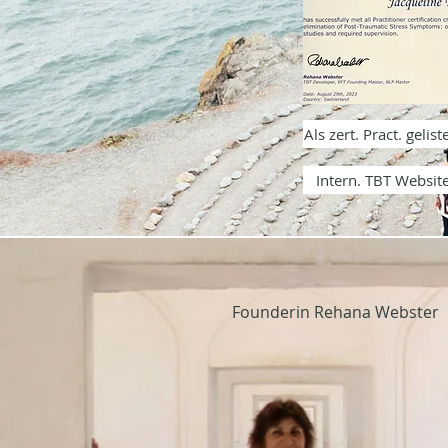
Als zert. Pract. gelis
Intern. TBT Websit
Founderin Rehana Webster