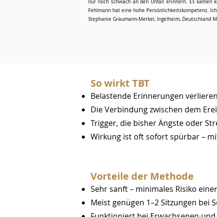
nur noch schwach an den Unfall erinnern. Es kamen ke
Fehlmann hat eine hohe Persönlichkeitskompetenz. Ich 
Stephanie Graumann-Merkel, Ingelheim, Deutschland Mä
So wirkt TBT
Belastende Erinnerungen verliere
Die Verbindung zwischen dem Erei
Trigger, die bisher Ängste oder St
Wirkung ist oft sofort spürbar – 
Vorteile der Methode
Sehr sanft – minimales Risiko ein
Meist genügen 1–2 Sitzungen bei 
Funktioniert bei Erwachsenen und