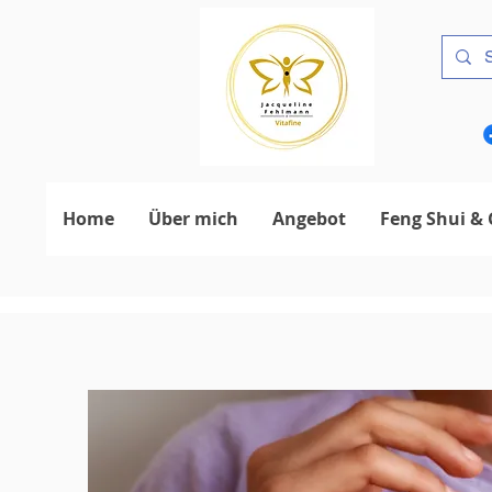
Home
Über mich
Angebot
Feng Shui & 