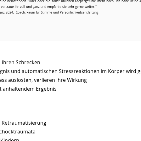
ine belastenden Bilder oder die sonst üblichen Körpergefühle mehr hoch. Ich habe keine A
vertraue ihr voll und ganz und empfehle sie sehr gerne weiter.“
rz 2024, Coach, Raum für Stimme und Persönlichkeitsentfaltung
n ihren Schrecken
gnis und automatischen Stressreaktionen im Körper wird g
ress auslösten, verlieren ihre Wirkung
mit anhaltendem Ergebnis
er Retraumatisierung
Schocktraumata
 Kindern