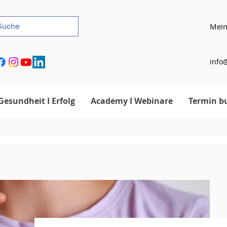
Mein
info@
Gesundheit I Erfolg
Academy I Webinare
Termin b