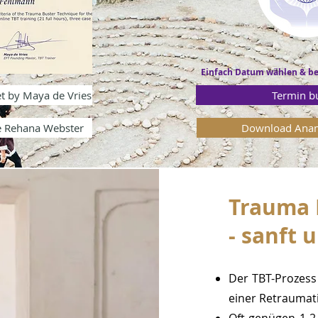
Einfach Datum wählen & b
tet by Maya de Vries
Termin b
e Rehana Webster
Download Ana
Trauma 
- sanft 
Der TBT-Prozess 
einer Retraumati