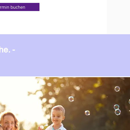
rmin buchen
e. -
.