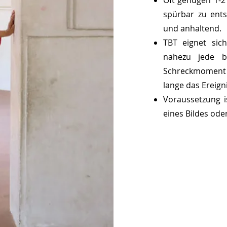
Oft genügen 1-2
spürbar zu ents
und anhaltend.
TBT eignet sic
nahezu jede b
Schreckmoment 
lange das Ereigni
Voraussetzung i
eines Bildes ode