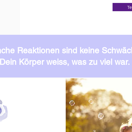
Te
che Reaktionen sind keine Schwäch
Dein Körper weiss, was zu viel war