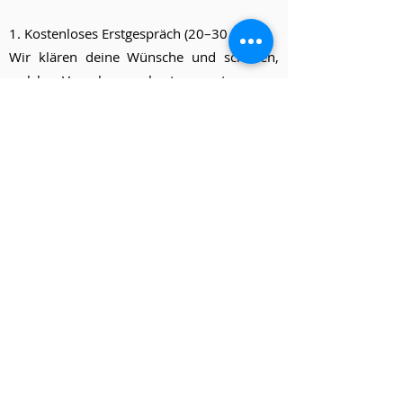
1. Kostenloses Erstgespräch (20–30 Min.)
Wir klären deine Wünsche und schauen,
welches Vorgehen am besten passt.
2. Analyse deiner Räume
Ich arbeite mit deinem Grundriss und
persönlichen Angaben, um die
Energiequalität zu erkennen.
3. Hauptberatung vor Ort oder online (bis
zu 4 Stunden)
Du erhältst konkrete Empfehlungen, um
dein Zuhause oder Business in einen
Kraftort zu verwandeln.
5. Nachberatung nach 3–4 Monaten und
nach 1 Jahr
Wir besprechen die Veränderungen und
passen bei Bedarf an.