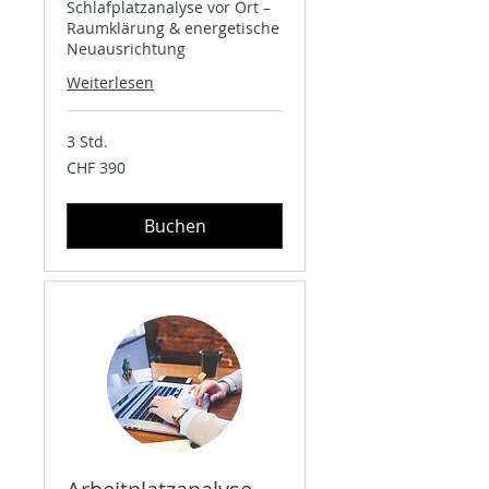
Schlafplatzanalyse vor Ort –
Raumklärung & energetische
Neuausrichtung
Weiterlesen
3 Std.
390
CHF 390
Schweizer
Franken
Buchen