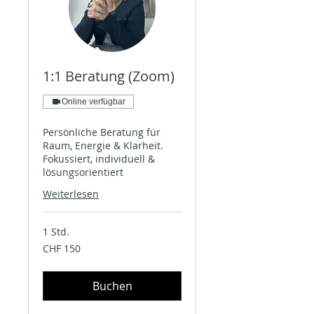
1:1 Beratung (Zoom)
Online verfügbar
Persönliche Beratung für
Raum, Energie & Klarheit.
Fokussiert, individuell &
lösungsorientiert
Weiterlesen
1 Std.
150
CHF 150
Schweizer
Franken
Buchen