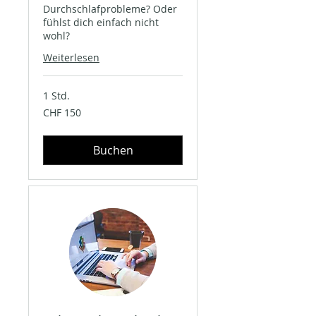
Durchschlafprobleme? Oder
fühlst dich einfach nicht
wohl?
Weiterlesen
1 Std.
150
CHF 150
Schweizer
Franken
Buchen