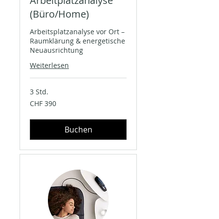
Arbeitplatzanalyse
(Büro/Home)
Arbeitsplatzanalyse vor Ort –
Raumklärung & energetische
Neuausrichtung
Weiterlesen
3 Std.
390
CHF 390
Schweizer
Franken
Buchen