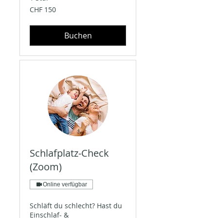
150
CHF 150
Schweizer
Franken
Buchen
Schlafplatz-Check
(Zoom)
Online verfügbar
Schläft du schlecht? Hast du
Einschlaf- &