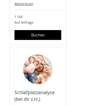
Weiterlesen
1 Std.
Auf
Auf Anfrage
Anfrage
Buchen
Schlafplatzanalyse
(bei dir z.H.)