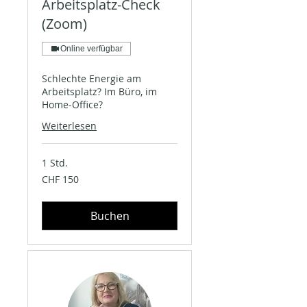
Arbeitsplatz-Check
(Zoom)
Online verfügbar
Schlechte Energie am
Arbeitsplatz? Im Büro, im
Home-Office?
Weiterlesen
1 Std.
150
CHF 150
Schweizer
Franken
Buchen