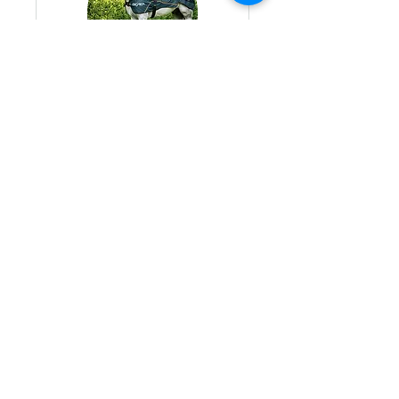
BEMER Horse Set
kennenlernen (vor
Ort)
Erlebe den BEMER-Effekt für
das Wohl Deines Pferdes!
Weiterlesen
1 Std.
Buchen