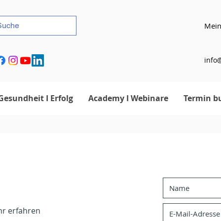
Mein
info@
Gesundheit I Erfolg
Academy I Webinare
Termin b
hr erfahren