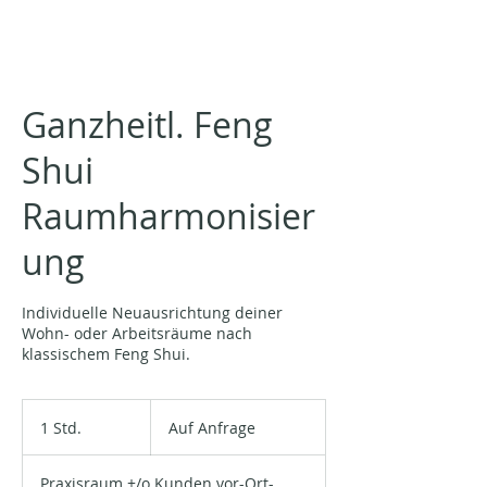
Ganzheitl. Feng
Shui
Raumharmonisier
ung
Individuelle Neuausrichtung deiner
Wohn- oder Arbeitsräume nach
klassischem Feng Shui.
Auf
Anfrage
1 Std.
1
Auf Anfrage
S
t
Praxisraum +/o Kunden vor-Ort-