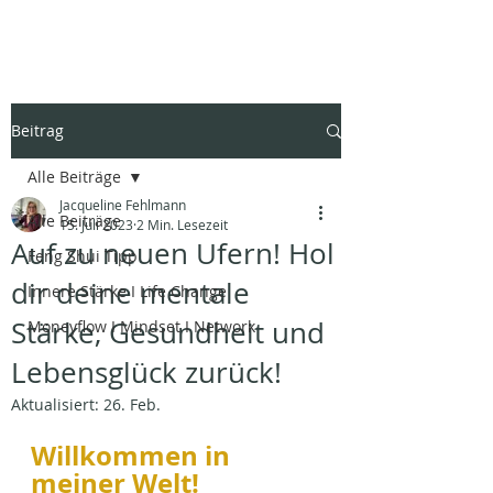
Beitrag
Alle Beiträge
Jacqueline Fehlmann
Alle Beiträge
15. Juli 2023
2 Min. Lesezeit
Auf zu neuen Ufern! Hol
Feng Shui Tipp
dir deine mentale
Innere Stärke I Life Change
Stärke, Gesundheit und
Moneyflow I Mindset I Network
Lebensglück zurück!
Aktualisiert:
26. Feb.
Willkommen in 
meiner Welt!