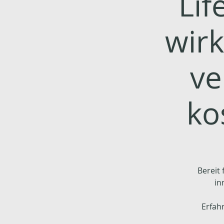
Lif
wirk
ve
ko
Bereit
in
Erfah