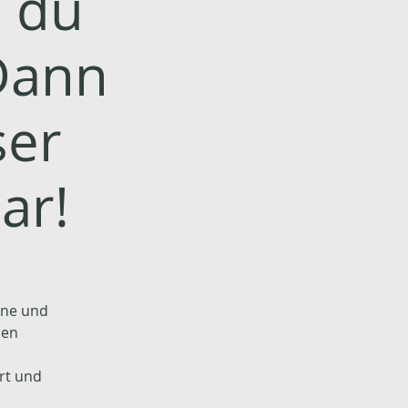
n du
 Dann
ser
ar!
rne und
den
rt und