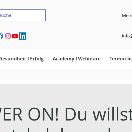
Mein
info@
Gesundheit I Erfolg
Academy I Webinare
Termin b
R ON! Du wills