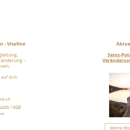
 - Vitafine
Aktuel
gleitung.
Seins-Po
eränderung –
Veränderung
ssen.
auf dich.
ine.ch
essum
I
AGB
ove
Meine Blo