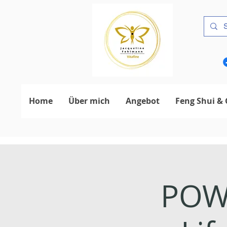
Home
Über mich
Angebot
Feng Shui & 
POWE