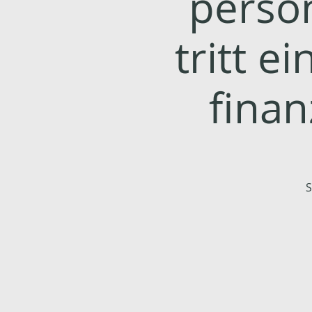
persö
tritt e
finan
S