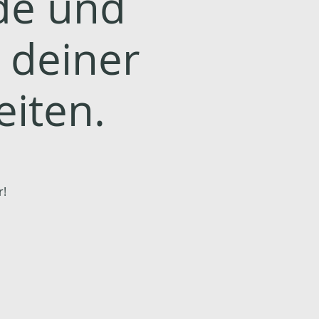
de und
a deiner
eiten.
r!