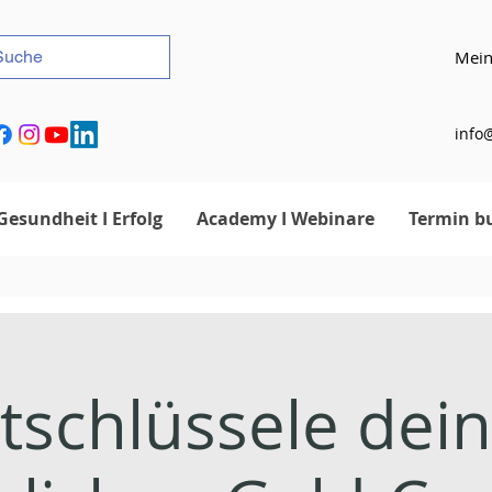
Mein
info@
Gesundheit I Erfolg
Academy I Webinare
Termin b
tschlüssele dei