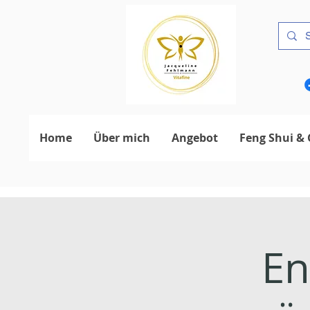
Home
Über mich
Angebot
Feng Shui & 
En