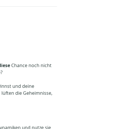
diese 
Chance noch nicht 
e?
winnst und deine 
d lüften die Geheimnisse, 
Dynamiken und nutze sie 