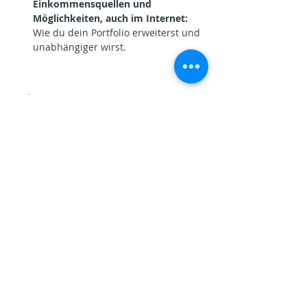
Einkommensquellen und 
Möglichkeiten, auch im Internet:
Wie du dein Portfolio erweiterst und 
unabhängiger wirst.
Mehr anzeigen
Diese Veranstaltung teilen
Aktuelle Beiträge​
Seins-Potenziale. Warum
Veränderung oft schwerfällt.