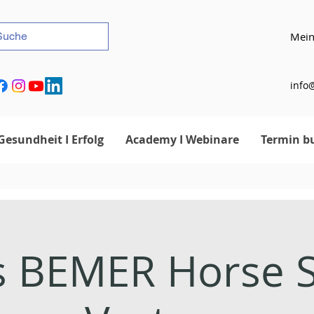
Mein
info@
Gesundheit I Erfolg
Academy I Webinare
Termin b
 BEMER Horse S