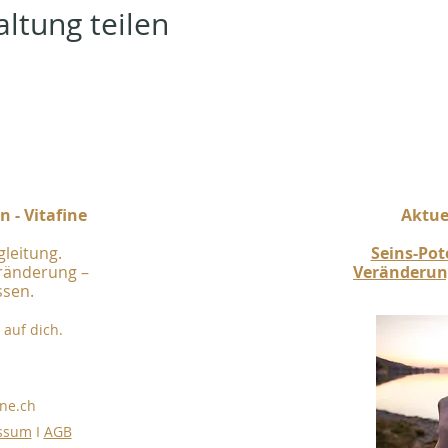
ltung teilen
 - Vitafine
Aktuel
gleitung.
Seins-Po
eränderung –
Veränderung
ssen.
auf dich.
ine.ch
essum
I
AGB