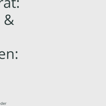
at:
 &
en:
oder