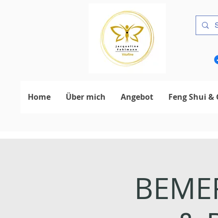
Home
Über mich
Angebot
Feng Shui & 
BEMER