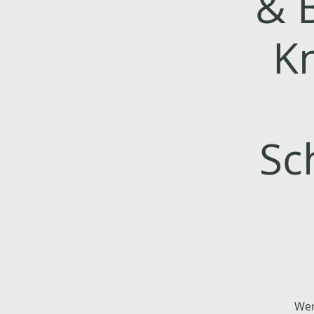
& 
K
Sc
Wen