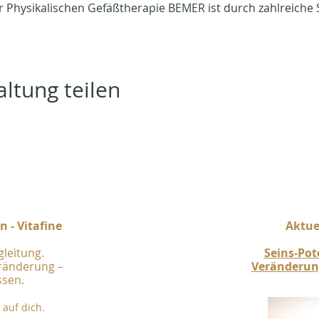
Physikalischen Gefäßtherapie BEMER ist durch zahlreiche S
ltung teilen
 - Vitafine
Aktuel
gleitung.
Seins-Po
eränderung –
Veränderung
ssen.
auf dich.