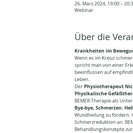
26. März 2024, 19:00 – 20:
Webinar
Über die Vera
Krankheiten im Bewegu
Wenn es im Kreuz schmerzt
spricht man von einer Er
beeinflussen auf empfindli
Leben.
Der 
Physiotherapeut Nic
Physikalische Gefäßthe
BEMER-Therapie als Unters
Bye-bye, Schmerzen. Hel
Wundheilung zu fördern. I
Schmerzreduktion an. BEME
Behandlungskonzepte zur 