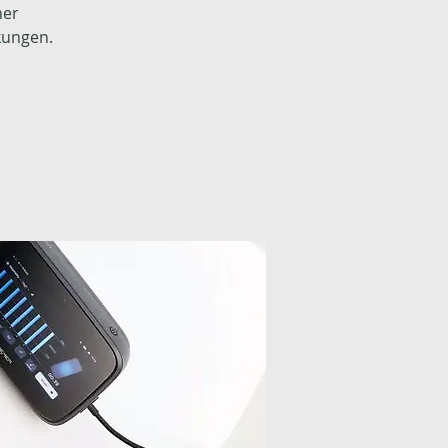
ner
kungen.