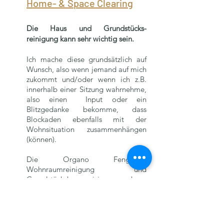
Home- & Space Clearing
Die Haus
und Grundstücks-
reinigung kann
sehr wichtig sein.
Ich mache diese grundsätzlich auf
Wunsch, also wenn jemand auf
mich
zukommt und/oder wenn ich z.B.
innerhalb einer Sitzung wahrnehme,
also einen
Input oder ein
Blitzgedanke bekomme,
dass
Blockaden ebenfalls mit der
Wohnsituation zusammenhängen
(
können).
Die Organo Feng-Shui
Wohnraumreinigung und
Grundstücksharmonisierung kann
zur bewährten, bekannten Methode
eine wunderbare, alternative
Möglichkeit sein, um belastende,
schwere und drückende