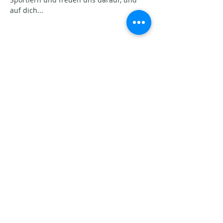
auf dich...
Partager cet événement
Aktuelle Beiträge​
Seins-Potenziale. Warum
Veränderung oft schwerfällt.