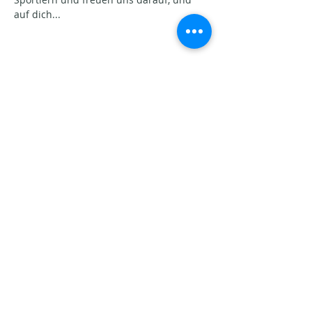
auf dich...
Partager cet événement
Aktuelle Beiträge​
Seins-Potenziale. Warum
Veränderung oft schwerfällt.