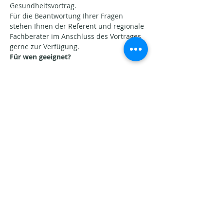
Gesundheitsvortrag.
Für die Beantwortung Ihrer Fragen 
stehen Ihnen der Referent und regionale 
Fachberater im Anschluss des Vortrages 
gerne zur Verfügung.
Für wen geeignet?
Afficher plus
Partager cet événement
Aktuelle Beiträge​
Seins-Potenziale. Warum
Veränderung oft schwerfällt.