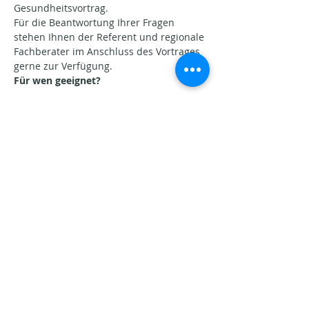
Gesundheitsvortrag.
Für die Beantwortung Ihrer Fragen 
stehen Ihnen der Referent und regionale 
Fachberater im Anschluss des Vortrages 
gerne zur Verfügung.
Für wen geeignet?
Afficher plus
Partager cet événement
Aktuelle Beiträge​
Seins-Potenziale. Warum
Veränderung oft schwerfällt.