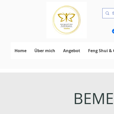
Home
Über mich
Angebot
Feng Shui & 
BEMER