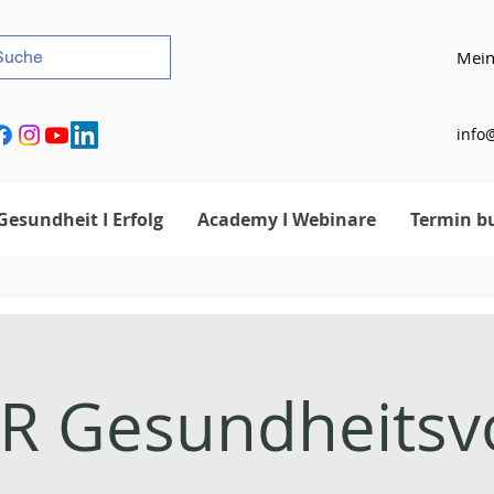
Mein
info@
Gesundheit I Erfolg
Academy I Webinare
Termin b
 Gesundheitsvo