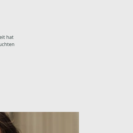
it hat
euchten