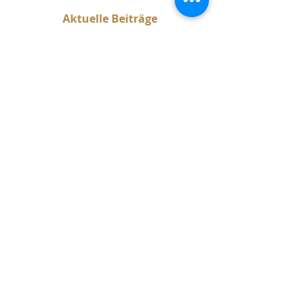
Aktuelle Beiträge​
Seins-Potenziale. Warum
Veränderung oft schwerfällt.
Jacqueline Fehmann - Vitafine
Ganzheitliche Begleitung.
Individuell. Echte Veränderung –
innen wie aussen.
Immer abgestimmt auf dich.