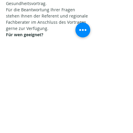
Gesundheitsvortrag.
Für die Beantwortung Ihrer Fragen 
stehen Ihnen der Referent und regionale 
Fachberater im Anschluss des Vortrages 
gerne zur Verfügung.
Für wen geeignet?
Show More
Share this event
Aktuelle Beiträge​
Seins-Potenziale. Warum
Veränderung oft schwerfällt.