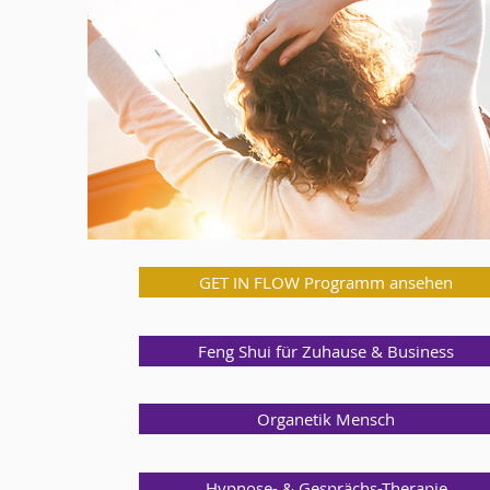
GET IN FLOW Programm ansehen
Feng Shui für Zuhause & Business
Organetik Mensch
Hypnose- & Gesprächs-Therapie