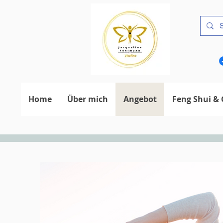
Home
Über mich
Angebot
Feng Shui & 