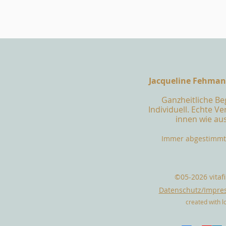
Jacqueline Fehmann
Ganzheitliche Be
Individuell. Echte V
innen wie au
Immer abgestimmt 
©05-2026 vitaf
Datenschutz/Impr
created with l