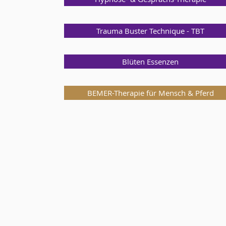
Trauma Buster Technique - TBT
Blüten Essenzen
BEMER-Therapie für Mensch & Pferd