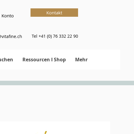
Kontakt
 Konto
Tel +41 (0) 76 332 22 90
vitafine.ch
uchen
Ressourcen I Shop
Mehr
en lösen & innere Balance finden