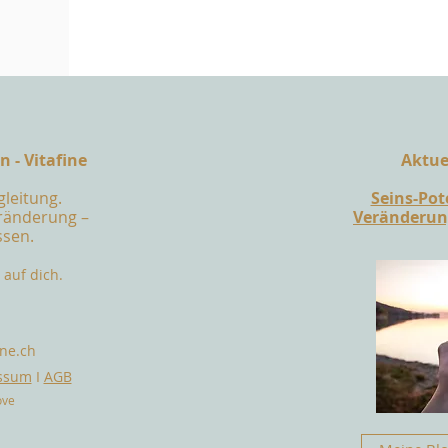
 - Vitafine
Aktuel
gleitung.
Seins-Po
eränderung –
Veränderung
ssen.
auf dich.
ine.ch
essum
I
AGB
ove