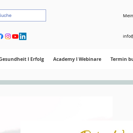
Mein
info@
Gesundheit I Erfolg
Academy I Webinare
Termin b
Hypnose & Feng Shui in Luzern – Blockad