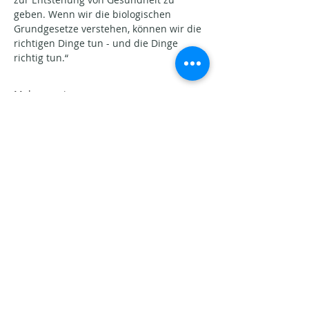
geben. Wenn wir die biologischen 
Grundgesetze verstehen, können wir die 
richtigen Dinge tun - und die Dinge 
richtig tun.“
Mehr anzeigen
Diese Veranstaltung teilen
Aktuelle Beiträge​
Seins-Potenziale. Warum
Veränderung oft schwerfällt.