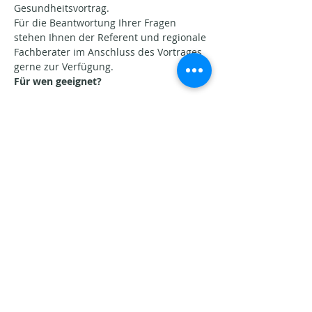
Gesundheitsvortrag.
Für die Beantwortung Ihrer Fragen 
stehen Ihnen der Referent und regionale 
Fachberater im Anschluss des Vortrages 
gerne zur Verfügung.
Für wen geeignet?
Mehr anzeigen
Diese Veranstaltung teilen
Aktuelle Beiträge​
Seins-Potenziale. Warum
Veränderung oft schwerfällt.