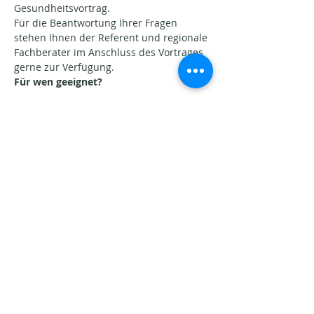
Gesundheitsvortrag.
Für die Beantwortung Ihrer Fragen 
stehen Ihnen der Referent und regionale 
Fachberater im Anschluss des Vortrages 
gerne zur Verfügung.
Für wen geeignet?
Mehr anzeigen
Diese Veranstaltung teilen
Aktuelle Beiträge​
Seins-Potenziale. Warum
Veränderung oft schwerfällt.