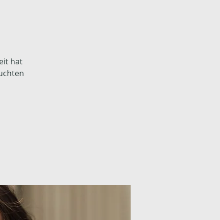
it hat
euchten