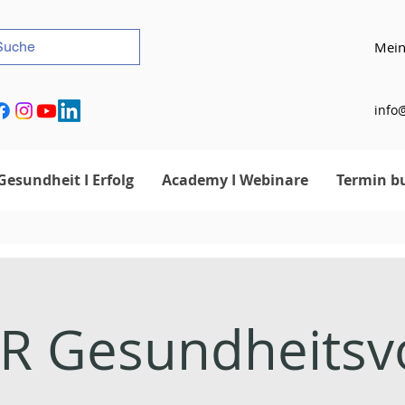
Mein
info@
Gesundheit I Erfolg
Academy I Webinare
Termin b
 Gesundheitsvo