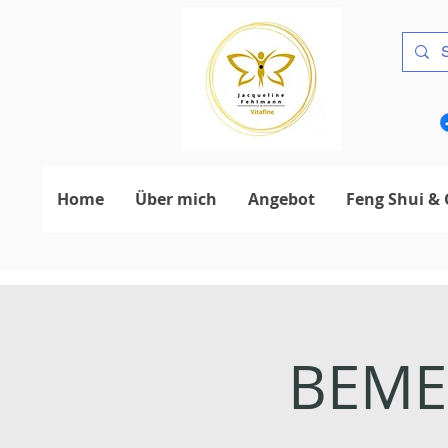
Home
Über mich
Angebot
Feng Shui & 
BEMER